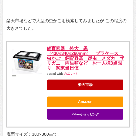
楽天市場などで大型の虫かごを検索してみましたが
この程度の
大きさでした。
飼育容器 特大 黒
（430×340×260mm） プラケース
虫かご 飼育容器 昆虫 メダカ ザ
リガニ 両生類など お一人様3点限
り 関東当日便
posted with
カエレバ
楽天市場
Amazon
Yahooショッピング
底面サイズ：380×300㎜で、