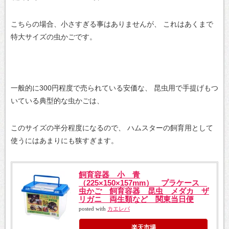
こちらの場合、小さすぎる事はありませんが、
これはあくまで
特大サイズの虫かごです。
一般的に300円程度で売られている安価な、
昆虫用で手提げもつ
いている典型的な虫かごは、
このサイズの半分程度になるので、
ハムスターの飼育用として
使うにはあまりにも狭すぎます。
飼育容器 小 青
（225×150×157mm） プラケース
虫かご 飼育容器 昆虫 メダカ ザ
リガニ 両生類など 関東当日便
posted with
カエレバ
楽天市場