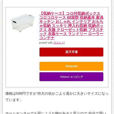
【収納ケース】コロ付収納ボックス
コロコロケース 68深型 収納基本 家具
キッチン おしゃれ インテリア おもち
ゃ収納 スッキリ 押入れ収納 収納ボッ
クス 衣服 クローゼット収納 プラスチ
ック 衣装ケース ランドリー ローラー
コンテナ
posted with
カエレバ
楽天市場
Amazon
Yahooショッピング
価格は598円ですが
特大の虫かごより遥かに大きいサイズになっ
ています。
ホームセンターでも同じような物があると思うので
自分で買い