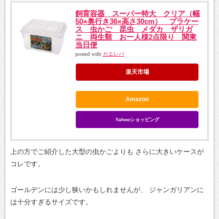
飼育容器 スーパー特大 クリア（幅
50×奥行き36×高さ30cm） プラケー
ス 虫かご 昆虫 メダカ ザリガ
ニ 両生類 お一人様2点限り 関東
当日便
posted with
カエレバ
楽天市場
Amazon
Yahooショッピング
上の方でご紹介した大型の虫かごよりも
さらに大きいケースが
コレです。
ゴールデンには少し狭いかもしれませんが、
ジャンガリアンに
は十分すぎるサイズです。