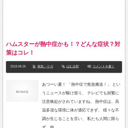
ハムスターが熱中症かも！？どんな症状？対
策はコレ！
2018.08.26
病気・ケガ
はむ太郎
コメントを書く
あつーい夏！ 「熱中症で救急搬送！」 とい
うニュースが駆け巡り、 テレビでも頻繁に
注意喚起がされていますね。 熱中症は、高
温多湿な環境に体が適応できず、 様々な不
調が生じることを言い、 私たち人間に限ら
ず、他…