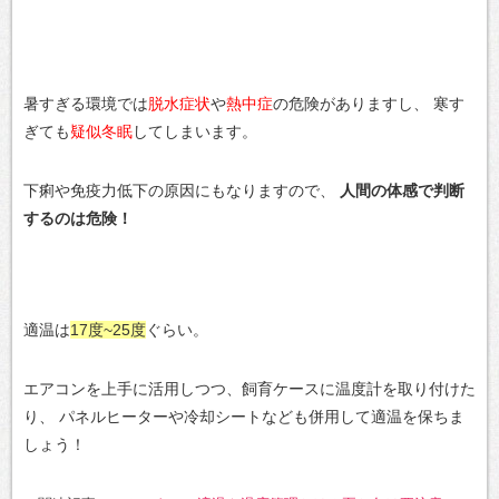
暑すぎる環境では
脱水症状
や
熱中症
の危険がありますし、
寒す
ぎても
疑似冬眠
してしまいます。
下痢や免疫力低下の原因にもなりますので、
人間の体感で判断
するのは危険！
適温は
17度~25度
ぐらい。
エアコンを上手に活用しつつ、飼育ケースに温度計を取り付けた
り、
パネルヒーターや冷却シートなども併用して適温を保ちま
しょう！