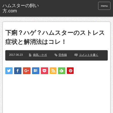
ハムスターの飼い
menu
方.com
下痢？ハゲ？ハムスターのストレス
症状と解消法はコレ！
2017.06.23
病気・ケガ
空色猫
コメントを書く