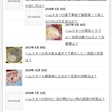
や治し方は？
2018年 5月 25日
ハムスターの落下事故で脳震盪！？高く
なければ大丈夫なの？
2017年 6月 30日
ハムスターの骨折トラブ
ル！自然治癒ではダメ？治
療費は？
2017年 6月 08日
ハムスターが水を飲み過ぎて下痢をした！原因と対策
は？
2018年 10月 25日
ハムスターも糖尿病になるの？症状や治療法は？
2018年 7月 13日
ハムスターの目やに･目が開かない時の原因や対策は？