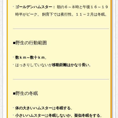
ゴールデンハムスター：
朝の６～８時と午後１６～１９
時半がピーク。
飼育下では夜行性。１１～２月は冬眠。
■野生の行動範囲
数ｋｍ～数十ｋｍ
。
はっきりしていないが
移動距離はかなり長い
。
■野生の冬眠
体の大きいハムスター
は
冬眠する
。
小さいハムスター
は
冬眠しないか、疑似冬眠をする
。