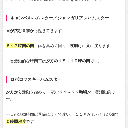
キャンベルハムスター／ジャンガリアンハムスター
日が沈む直前から
起きてきます。
６～７時間の間
、餌を集めて回り、
夜明けに巣に戻ります
。
一番活動的な時間帯は
夕方の１８～１９時の間
です。
ロボロフスキーハムスター
夕方から
活動を始めて、
夜の
２１～２２時頃
が一番活動的で
す。
一日の活動時間は季節によって違い、
１１月がもっとも活発で
５時間程度
です。