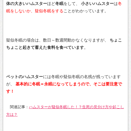
体の大きいハムスター
ほど
冬眠
をして、
小さいハムスター
は
冬
眠をしないか、疑似冬眠をする
ことがわかっています。
疑似冬眠の場合は、数日～数週間動かなくなりますが、
ちょこ
ちょこと起きて蓄えた食料を食べています
。
ペットのハムスター
には冬眠や疑似冬眠の名残が残っています
が、
基本的に冬眠＝永眠になってしまうので、そこは要注意で
す！
関連記事：
ハムスターが疑似冬眠した！？生死の見分け方や起こし
方は？