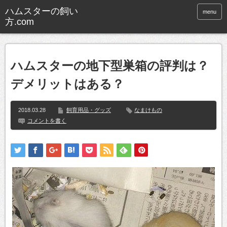
ハムスターの飼い
menu
方.com
ハムスターの地下型巣箱の評判は？
デメリットはある？
2018.03.28
飼育用品・グッズ
なまけもの
コメントを書く