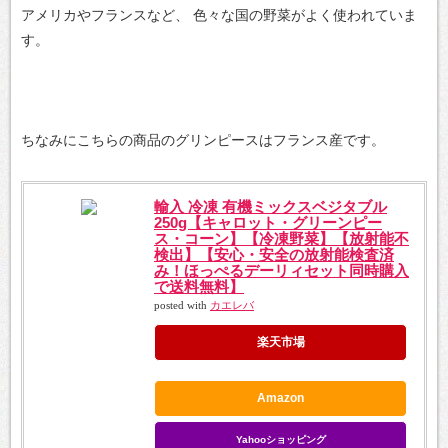
アメリカやフランスなど、
色々な国の野菜がよく使われていま
す。
ちなみにこちらの商品のグリンピースはフランス産です。
輸入 冷凍 有機ミックスベジタブル
250g【キャロット・グリーンピー
ス・コーン】【冷凍野菜】【放射能不
検出】【安心・安全の放射能検査済
み！ほっぺるデーリィセット同時購入
で送料無料】
posted with
カエレバ
楽天市場
Amazon
Yahooショッピング