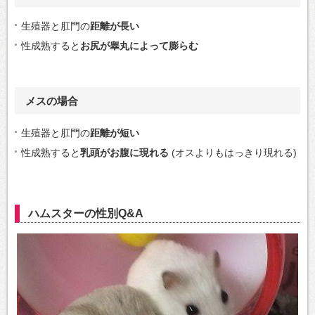
生殖器と肛門の
距離が長い
性成熟すると
お尻が睾丸によって膨らむ
メスの場合
生殖器と肛門の
距離が短い
性成熟すると
乳頭がお腹に現れる
(オスよりもはっきり現れる)
ハムスターの性別Q&A