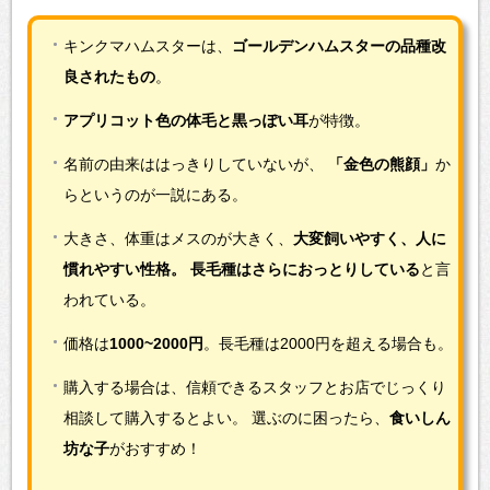
キンクマハムスターは、
ゴールデンハムスターの品種改
良されたもの
。
アプリコット色の体毛と黒っぽい耳
が特徴。
名前の由来ははっきりしていないが、
「金色の熊顔」
か
らというのが一説にある。
大きさ、体重はメスのが大きく、
大変飼いやすく、人に
慣れやすい性格。
長毛種はさらにおっとりしている
と言
われている。
価格は
1000~2000円
。長毛種は2000円を超える場合も。
購入する場合は、信頼できるスタッフとお店でじっくり
相談して購入するとよい。
選ぶのに困ったら、
食いしん
坊な子
がおすすめ！