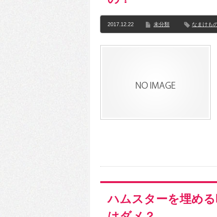
2017.12.22
未分類
なまけも
ハムスターを埋める
はダメ？