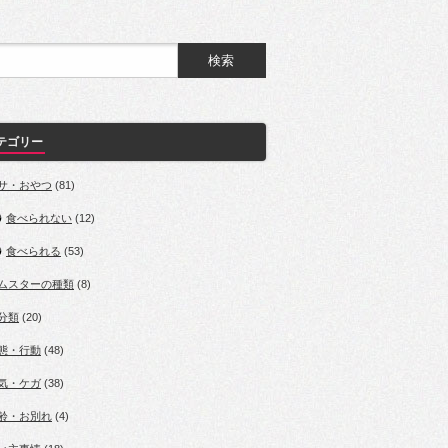
テゴリー
サ・おやつ
(81)
食べられない
(12)
食べられる
(53)
ムスターの種類
(8)
分類
(20)
態・行動
(48)
気・ケガ
(38)
齢・お別れ
(4)