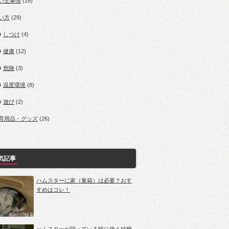
い主事情
(18)
い方
(29)
しつけ
(4)
健康
(12)
危険
(3)
温度環境
(8)
遊び
(2)
育用品・グッズ
(26)
気記事
ハムスターに家（巣箱）は必要？おす
すめはコレ！