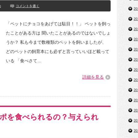
の
コメントを書く
2
2
「ペットにチョコをあげては駄目！！」 ペットを飼っ
2
たことがある方は 聞いたことがあるのではないでしょ
2
うか？ 私も今まで数種類のペットを飼いましたが、
2
どのペットの飼育本にも必ずと言っていいほど載って
2
いる 「食べさて…
2
詳細を見る
2
2
2
2
ポを食べられるの？与えられ
2
2