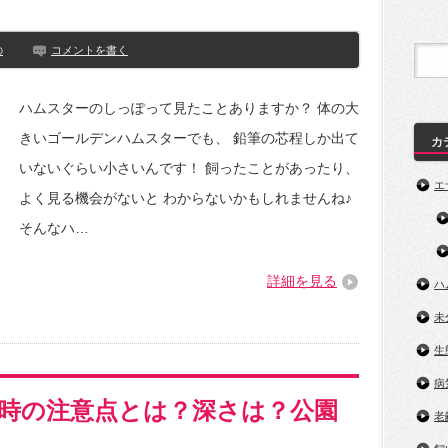
の
コメントを書く
ハムスターのしっぽって見たことありますか？ 体の大
きいゴールデンハムスターでも、 鉛筆の芯程しか出て
カ
いないぐらい小さいんです！ 飼ったことがあったり、
エ
よく見る機会がないと わからないかもしれませんね♪
そんなハ…
詳細を見る
ハ
未
生
病
時の注意点とは？深さは？公園
老