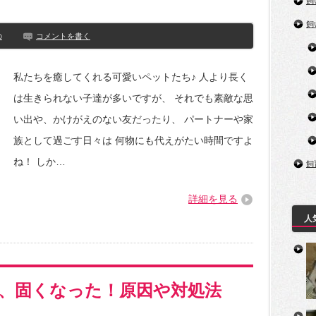
飼
飼
の
コメントを書く
私たちを癒してくれる可愛いペットたち♪ 人より長く
は生きられない子達が多いですが、 それでも素敵な思
い出や、かけがえのない友だったり、 パートナーや家
族として過ごす日々は 何物にも代えがたい時間ですよ
ね！ しか…
飼
詳細を見る
人
、固くなった！原因や対処法