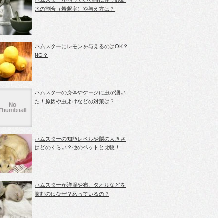
ハムスターが弱っている時に使う砂糖
水の割合（希釈率）や与え方は？
ハムスターにレモンを与えるのはOK？
NG？
ハムスターの身体やケージに虫が湧い
た！原因や虫よけなどの対策は？
ハムスターの知能レベルや脳の大きさ
はどのくらい？他のペットと比較！
ハムスターが洋服や布、タオルなどを
噛むのはなぜ？怒っているの？