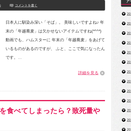
ア
の
コメントを書く
2
日本人に馴染み深い「そば」。 美味しいですよね♪ 年
2
末の「年越蕎麦」は欠かせないアイテムですね(*^^*)
2
動画でも、ハムスターに 年末の「年越蕎麦」をあげて
2
いるものがあるのですが、 ふと、ここで気になったん
2
です。…
2
2
詳細を見る
2
2
2
を食べてしまったら？致死量や
2
2
2