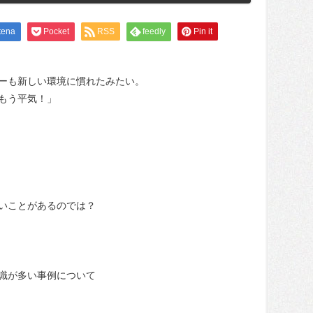
tena
Pocket
RSS
feedly
Pin it
ーも新しい環境に慣れたみたい。
もう平気！」
いことがあるのでは？
識が多い事例について