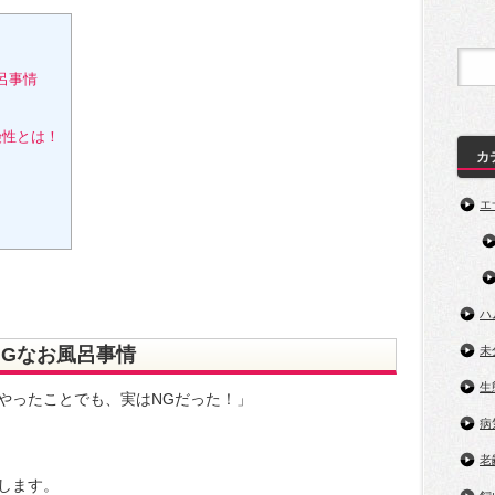
呂事情
険性とは！
カ
エ
ハ
NGなお風呂事情
未
生
やったことでも、実はNGだった！」
病
老
します。