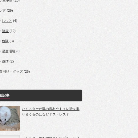
い主事情
(18)
い方
(29)
しつけ
(4)
健康
(12)
危険
(3)
温度環境
(8)
遊び
(2)
育用品・グッズ
(26)
気記事
ハムスターが隅の床材やトイレ砂を掘
りまくるのはなぜ？ストレス？