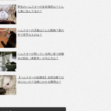
野生のハムスターの生息場所は？どん
な巣に住んでるの？
ハムスターの天敵はどんな動物？家の
中で苦手なものは？
ハムスターが弱っている時に使う砂糖
水の割合（希釈率）や与え方は？
【ハムスターの結膜炎】自然治癒では
治らないの？治療にかかる費用は？