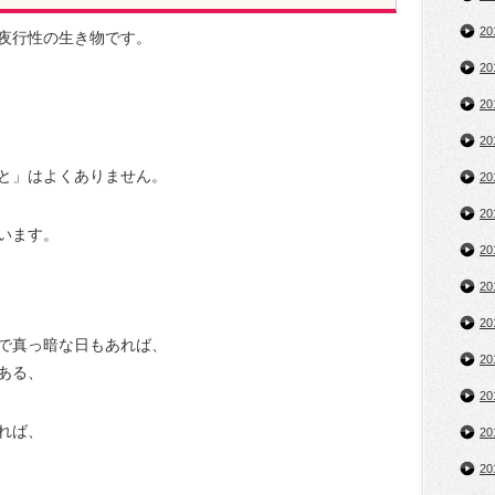
2
夜行性の生き物です。
2
2
2
と」はよくありません。
2
2
います。
2
2
2
で真っ暗な日もあれば、
2
ある、
2
れば、
2
2