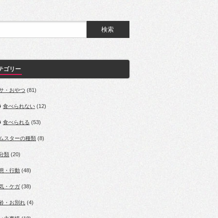
テゴリー
サ・おやつ
(81)
食べられない
(12)
食べられる
(53)
ムスターの種類
(8)
分類
(20)
態・行動
(48)
気・ケガ
(38)
齢・お別れ
(4)