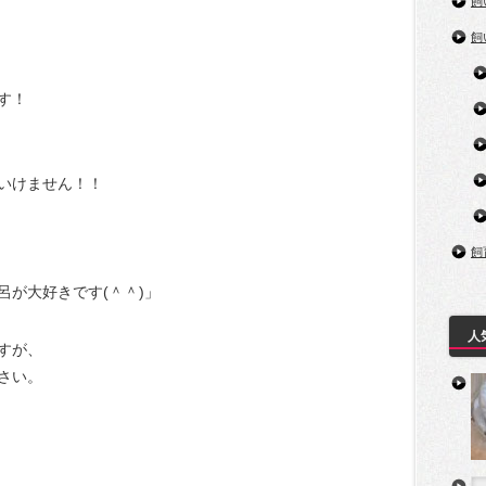
飼
飼
す！
いけません！！
飼
が大好きです(＾＾)」
人
すが、
さい。