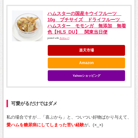
ハムスターの国産キウイフルーツ
10g プチサイズ ドライフルーツ
ハムスター モモンガ 無添加 無着
色【HLS_DU】 関東当日便
posted with
カエレバ
楽天市場
Amazon
Yahooショッピング
可愛がるだけではダメ
私の場合ですが…「喜ぶから」と、ついつい好物ばかり与えて、
愛ハムを糖尿病にしてしまった苦い経験
が。(×_×)