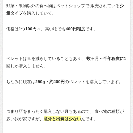
野菜・果物以外の食べ物はペットショップで
販売されている
少
量タイプ
を購入していて、
価格は
1つ100円～
、高い物でも
400円程度
です。
ペレットは量を減らしていることもあり、
数ヶ月～半年程度に1
回
しか購入しません。
ちなみに現在は
250g・約400円
のペレットを購入しています。
つまり餌をまったく購入しない月もあるので、
食べ物の種類が
多い我が家ですが、
意外と出費は少ない
んです。