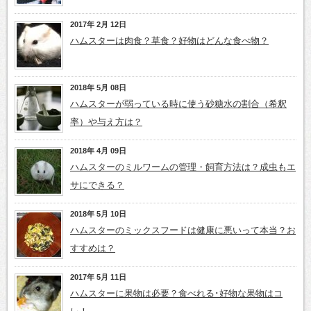
2017年 2月 12日
ハムスターは肉食？草食？好物はどんな食べ物？
2018年 5月 08日
ハムスターが弱っている時に使う砂糖水の割合（希釈
率）や与え方は？
2018年 4月 09日
ハムスターのミルワームの管理・飼育方法は？成虫もエ
サにできる？
2018年 5月 10日
ハムスターのミックスフードは健康に悪いって本当？お
すすめは？
2017年 5月 11日
ハムスターに果物は必要？食べれる･好物な果物はコ