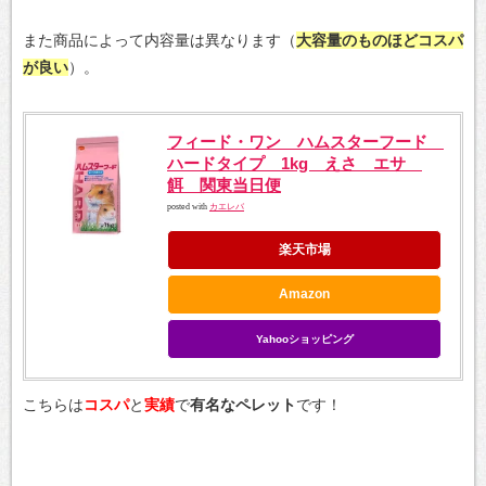
また商品によって内容量は異なります（
大容量のものほどコスパ
が良い
）。
フィード・ワン ハムスターフード
ハードタイプ 1kg えさ エサ
餌 関東当日便
posted with
カエレバ
楽天市場
Amazon
Yahooショッピング
こちらは
コスパ
と
実績
で
有名なペレット
です！