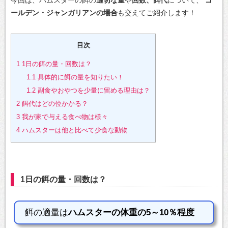
今回は、ハムスターの餌の
適切な量
や
回数、餌代
について、
ゴ
ールデン・ジャンガリアンの場合
も交えてご紹介します！
目次
1
1日の餌の量・回数は？
1.1
具体的に餌の量を知りたい！
1.2
副食やおやつを少量に留める理由は？
2
餌代はどの位かかる？
3
我が家で与える食べ物は様々
4
ハムスターは他と比べて少食な動物
1日の餌の量・回数は？
餌の適量は
ハムスターの体重の5～10％程度