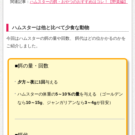
関連記事：
ハムスターの餌・おやつのおすすめはコレ！【野菜編】
ハムスターは他と比べて少食な動物
今回はハムスターの餌の量や回数、
餌代はどの位かかるのかを
ご紹介しました。
■餌の量・回数
夕方～夜に1回
与える
ハムスターの体重の
5～10％の量
を与える
（ゴールデン
なら
10～15g
、ジャンガリアンなら
3～4g
が目安）