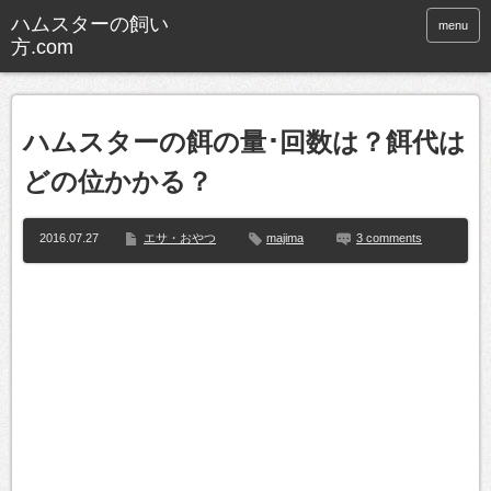
ハムスターの飼い
menu
方.com
ハムスターの餌の量･回数は？餌代は
どの位かかる？
2016.07.27
エサ・おやつ
majima
3 comments