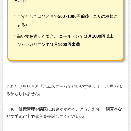
■餌代
目安としてはひと月で
500~1000円前後
（エサの種類に
よる）
高い物を選んだ場合、
ゴールデンでは
月1000円以上
、
ジャンガリアンでは
月1000円未満
これだけを見ると「ハムスターって飼いやすそう！」と
思われ
るかもしれません。
でも、
健康管理
や
病院
にお金がかかることを忘れず、
飼育本な
どで学んだ上で
購入を検討してくださいね。