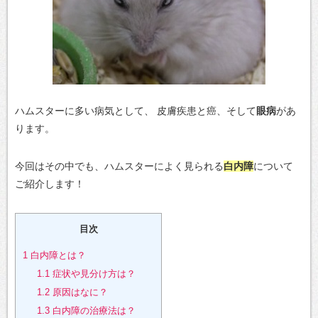
ハムスターに多い病気として、
皮膚疾患と癌、そして
眼病
があ
ります。
今回はその中でも、ハムスターによく見られる
白内障
について
ご紹介します！
目次
1
白内障とは？
1.1
症状や見分け方は？
1.2
原因はなに？
1.3
白内障の治療法は？