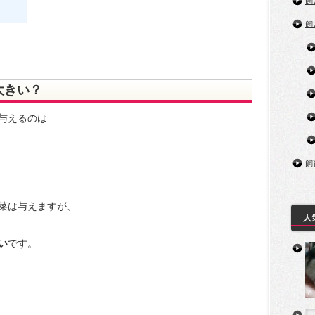
飼
飼
大きい？
与えるのは
飼
菜は与えますが、
人
い
です。
、