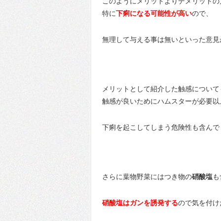
このようにメリットよりデメリットの
特に
下痢になる可能性が高い
ので、
無理して与える事は無いといった意見
メリットとして紹介した触感について
触感が良いためにハムスターが必要以
下痢を起こしてしまう危険性も含んで
さらに葉物野菜にはつき物の
硝酸塩
も
硝酸塩はガンを誘発する
ので気を付け