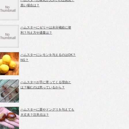
ハムスターの睾丸が大きいのは病気？
黒い場合は？
ハムスターにゼリーは水分補給に便
利？与え方や適量は？
ハムスターにレモンを与えるのはOK？
NG？
ハムスターが手に寄ってくる理由と
は？噛むのは怒っているから？
ハムスターに栗やドングリを与えても
大丈夫？注意点は？