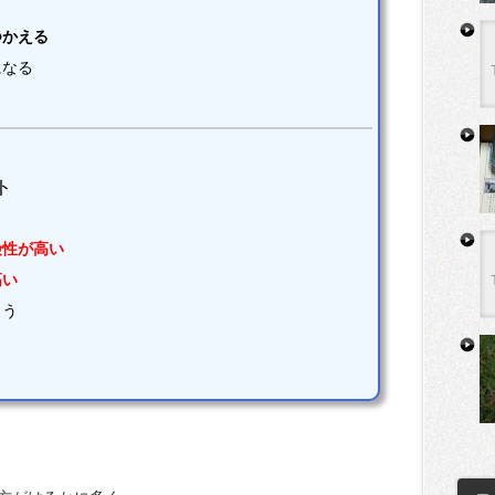
つかえる
になる
ト
険性が高い
高い
まう