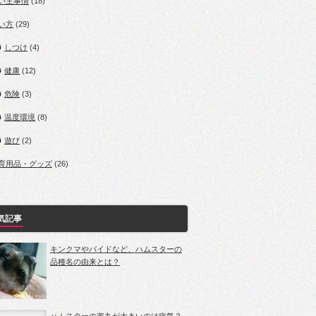
い主事情
(18)
い方
(29)
しつけ
(4)
健康
(12)
危険
(3)
温度環境
(8)
遊び
(2)
育用品・グッズ
(26)
気記事
キンクマやパイドなど、ハムスターの
品種名の由来とは？