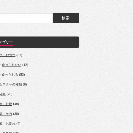
テゴリー
サ・おやつ
(81)
食べられない
(12)
食べられる
(53)
ムスターの種類
(8)
分類
(20)
態・行動
(48)
気・ケガ
(38)
齢・お別れ
(4)