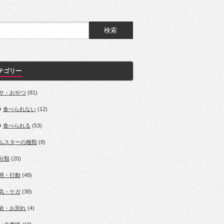
テゴリー
サ・おやつ
(81)
食べられない
(12)
食べられる
(53)
ムスターの種類
(8)
分類
(20)
態・行動
(48)
気・ケガ
(38)
齢・お別れ
(4)