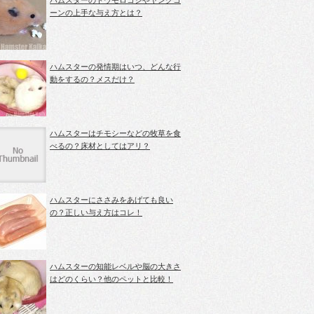
ハムスターのトウモロコシやヤングコ
ーンの上手な与え方とは？
ハムスターの発情期はいつ、どんな行
動をするの？メスだけ？
ハムスターはチモシーなどの牧草を食
べるの？床材としてはアリ？
ハムスターにささみをあげても良い
の？正しい与え方はコレ！
ハムスターの知能レベルや脳の大きさ
はどのくらい？他のペットと比較！