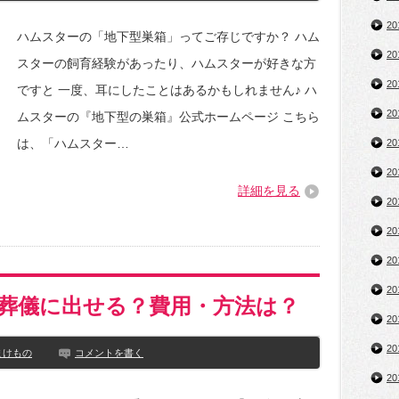
2
ハムスターの「地下型巣箱」ってご存じですか？ ハム
2
スターの飼育経験があったり、ハムスターが好きな方
2
ですと 一度、耳にしたことはあるかもしれません♪ ハ
2
ムスターの『地下型の巣箱』公式ホームページ こちら
は、「ハムスター…
2
2
詳細を見る
2
2
2
2
葬儀に出せる？費用・方法は？
2
2
まけもの
コメントを書く
2