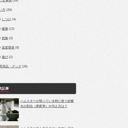
い主事情
(18)
い方
(29)
しつけ
(4)
健康
(12)
危険
(3)
温度環境
(8)
遊び
(2)
育用品・グッズ
(26)
気記事
ハムスターが弱っている時に使う砂糖
水の割合（希釈率）や与え方は？