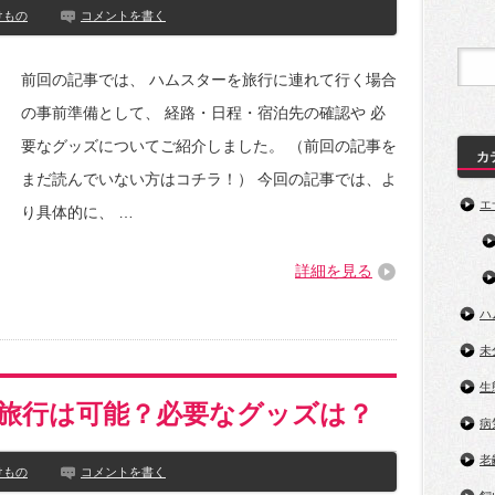
けもの
コメントを書く
前回の記事では、 ハムスターを旅行に連れて行く場合
の事前準備として、 経路・日程・宿泊先の確認や 必
要なグッズについてご紹介しました。 （前回の記事を
カ
まだ読んでいない方はコチラ！） 今回の記事では、よ
エ
り具体的に、 …
詳細を見る
ハ
未
生
旅行は可能？必要なグッズは？
病
老
けもの
コメントを書く