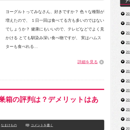
ア
ヨーグルトってみなさん、好きですか？ 色々な種類が
2
増えたので、 １日一回は食べてる方も多いのではない
2
でしょうか？ 健康にもいいので、テレビなどでよく見
2
かける とても馴染み深い食べ物ですが、 実はハムス
2
ターも食べれる…
2
詳細を見る
2
2
2
2
巣箱の評判は？デメリットはあ
2
2
2
なまけもの
コメントを書く
2