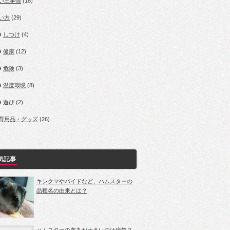
い主事情
(18)
い方
(29)
しつけ
(4)
健康
(12)
危険
(3)
温度環境
(8)
遊び
(2)
育用品・グッズ
(26)
気記事
キンクマやパイドなど、ハムスターの
品種名の由来とは？