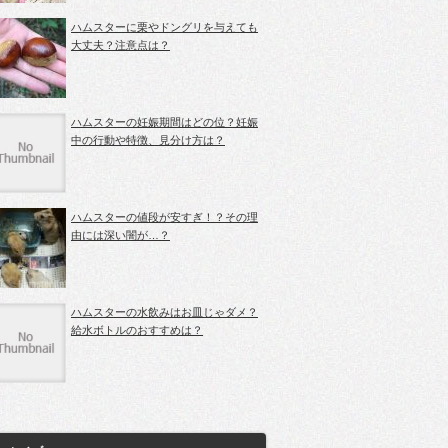
ハムスターに栗やドングリを与えても
大丈夫？注意点は？
ハムスターの妊娠期間はどの位？妊娠
中の行動や特徴、見分け方は？
ハムスターの値段が安すぎ！？その理
由には深い闇が…？
ハムスターの水飲みはお皿じゃダメ？
給水ボトルのおすすめは？