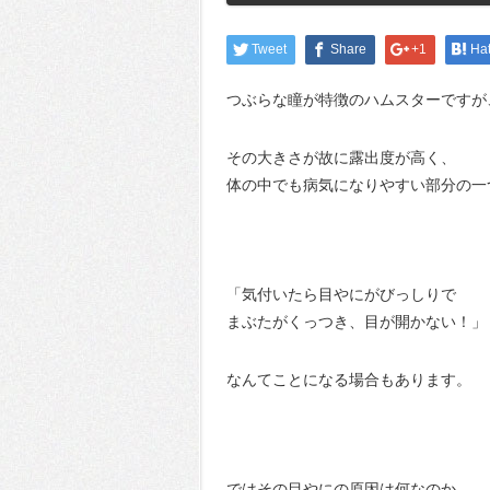
Tweet
Share
+1
Ha
つぶらな瞳が特徴のハムスターですが
その大きさが故に露出度が高く、
体の中でも病気になりやすい部分の一
「気付いたら目やにがびっしりで
まぶたがくっつき、目が開かない！」
なんてことになる場合もあります。
ではその目やにの原因は何なのか、