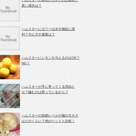
ハムスターの睾丸が大きいのは病気？
黒い場合は？
ハムスターにゼリーは水分補給に便
利？与え方や適量は？
ハムスターにレモンを与えるのはOK？
NG？
ハムスターが手に寄ってくる理由と
は？噛むのは怒っているから？
ハムスターの知能レベルや脳の大きさ
はどのくらい？他のペットと比較！