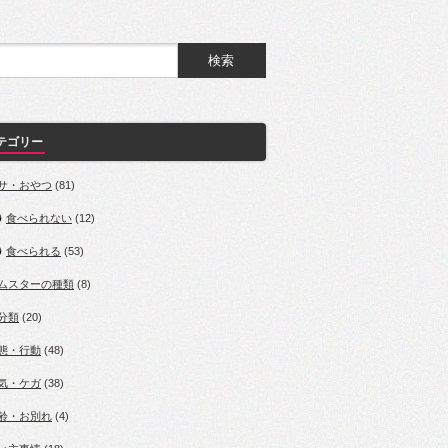
テゴリー
サ・おやつ
(81)
食べられない
(12)
食べられる
(53)
ムスターの種類
(8)
分類
(20)
態・行動
(48)
気・ケガ
(38)
齢・お別れ
(4)