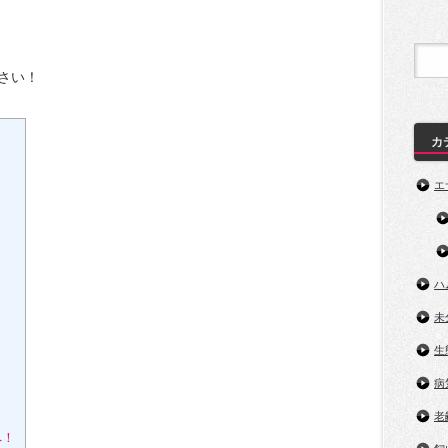
さい！
カ
エ
ハ
未
生
病
老
へ！