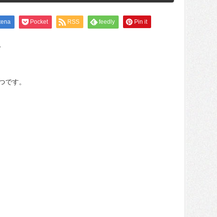
tena
Pocket
RSS
feedly
Pin it
、
つです。