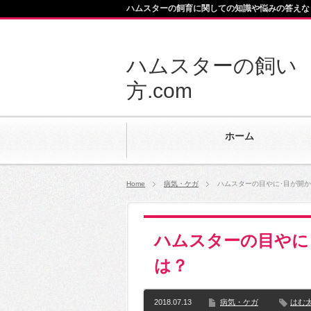
ハムスターの飼育に関しての知識や悩みの答えな
ハムスターの飼い
方.com
ホーム
Home
病気・ケガ
ハムスターの目やに･目が開
ハムスターの目やに
は？
2018.07.13
病気・ケガ
はむ