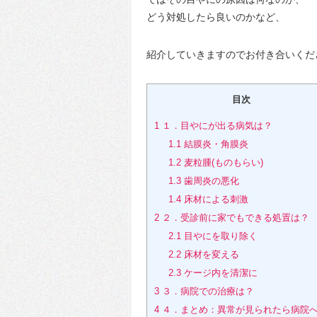
どう対処したら良いのかなど、
紹介していきますのでお付き合いくだ
目次
1
１．目やにが出る病気は？
1.1
結膜炎・角膜炎
1.2
麦粒腫(ものもらい)
1.3
歯周炎の悪化
1.4
床材による刺激
2
２．受診前に家でもできる処置は？
2.1
目やにを取り除く
2.2
床材を変える
2.3
ケージ内を清潔に
3
３．病院での治療は？
4
４．まとめ：異常が見られたら病院