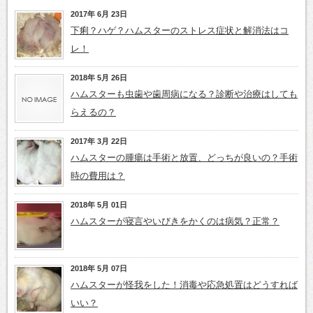
2017年 6月 23日
下痢？ハゲ？ハムスターのストレス症状と解消法はコ
レ！
2018年 5月 26日
ハムスターも虫歯や歯周病になる？診断や治療はしても
らえるの？
2017年 3月 22日
ハムスターの腫瘍は手術と放置、どっちが良いの？手術
時の費用は？
2018年 5月 01日
ハムスターが寝言やいびきをかくのは病気？正常？
2018年 5月 07日
ハムスターが怪我をした！消毒や応急処置はどうすれば
いい？